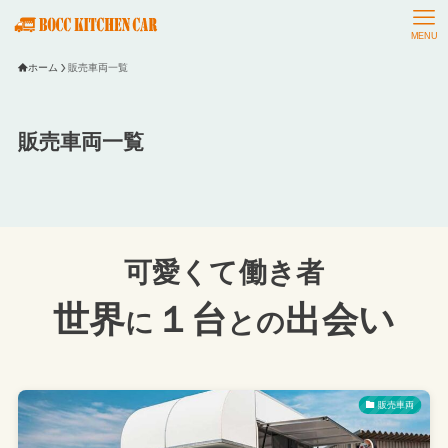
MENU
ホーム
販売車両一覧
販売車両一覧
可愛くて働き者
世界
１台
出会い
に
との
販売車両