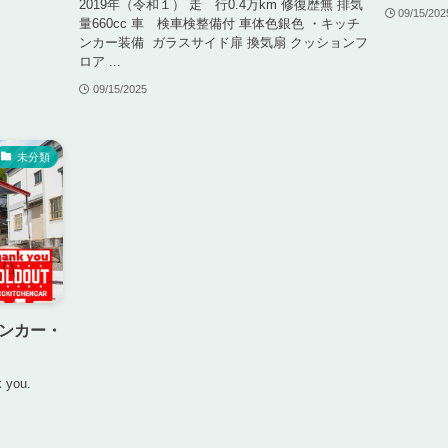
2019年（令和１） 走 行0.4万km 修復歴無 排気
09/15/202
量660cc 車 検車検整備付 車体色銀色 ・キッチ
ンカー装備 ガラスサイド扉 換気扇 クッションフ
ロア ...
09/15/2025
未分類
ンカー・
k you.