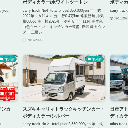
ボディカラー/ホワイトツートン
ボディカ
k you.
carry track No4 total price2,350,000yen 年 式
carry trac
2022年（令和４） 走 行0.4万km 修復歴無 排気
販売車両一覧
09/15/202
量660cc 車 検2026年（令和８年）11月 車体色
白色ツートン ・キッチンカー装備 換気扇 カウン
ター 三層シ...
オリジナルキッチンカー製造費用の目安
09/17/2025
未分類
未分類
移動販売車の保健所申請（全国版）
お問い合わせ
チンカ
スズキキャリィトラックキッチンカー・
日産ア
ボディカラー/シルバー
ディカラ
ou.
carry track No２ total price2,350,000yen 年 式
atlas trac