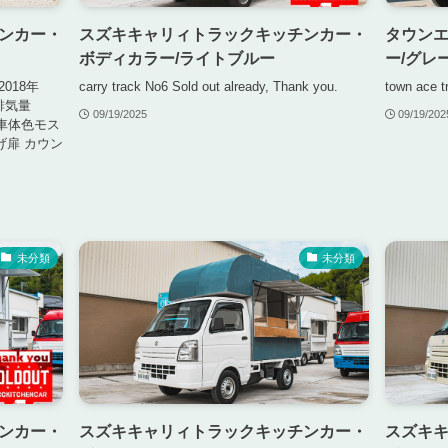
ンカー・
スズキキャリィトラックキッチンカー・
タウン
ボディカラー/ライトブルー
ー/グレ
式2018年
carry track No6 Sold out already, Thank you.
town ace t
 排気量
09/19/2025
09/19/202
 車体色モス
げ扉 カウン
未分類
未分類
事業紹介
ンカー・
スズキキャリィトラックキッチンカー・
スズキ